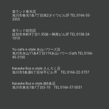
遊ランド春光店
旭川市春光1条7丁目第2ダイワビル2F TEL:0166-55-
3355
遊ランド紋別店
紋別市本町4丁目1-35第一興商ビル2F TEL:0158-24-
1010
Yu-cafe e-style 永山パワーズ店
旭川市永山11条4丁目119永山パワーズα内 TEL:0166-
40-2100
Karaoke Box e-style さんろく店
旭川市3条通6丁目珍平ビル7F TEL:0166-22-3737
Karaoke Box e-style 南6条店
旭川市東光7条1丁目5-10 TEL:0166-37-5031