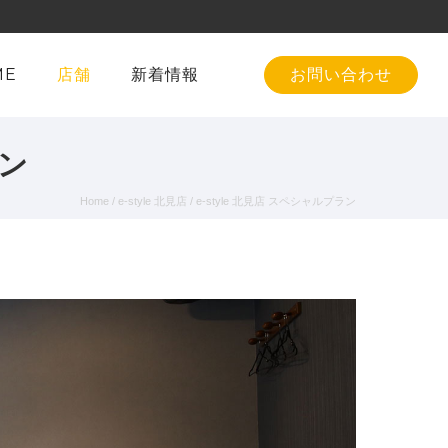
ME
店舗
新着情報
お問い合わせ
ン
Home
/
e-style 北見店
/
e-style 北見店
スペシャルプラン