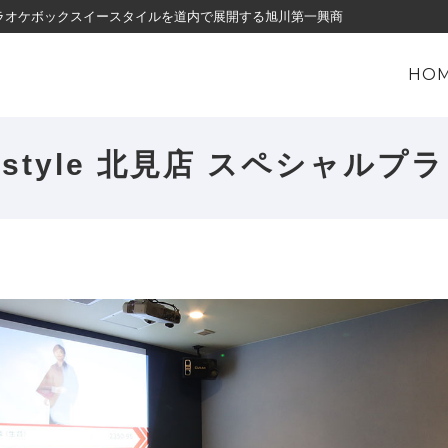
・カラオケボックスイースタイルを道内で展開する旭川第一興商
HO
-style 北見店
スペシャルプラ