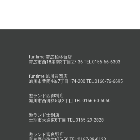
funtime 帯広柏林台店
帯広市西18条南3丁目27-36 TEL:0155-66-6303
funtime 旭川豊岡店
旭川市豊岡4条7丁目174-200 TEL:0166-76-6695
遊ランド西御料店
旭川市西御料5条2丁目 TEL:0166-60-5050
遊ランド士別店
士別市大通東8丁目 TEL:0165-29-2828
遊ランド富良野店
富良野市弥生町5-50 TEL:0167-39-0123