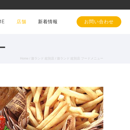
ME
店舗
新着情報
お問い合わせ
ー
Home
/
遊ランド 紋別店
/
遊ランド 紋別店
フードメニュー