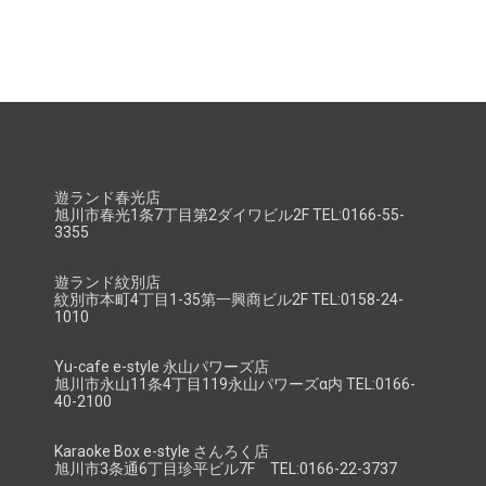
遊ランド春光店
旭川市春光1条7丁目第2ダイワビル2F TEL:0166-55-
3355
遊ランド紋別店
紋別市本町4丁目1-35第一興商ビル2F TEL:0158-24-
1010
Yu-cafe e-style 永山パワーズ店
旭川市永山11条4丁目119永山パワーズα内 TEL:0166-
40-2100
Karaoke Box e-style さんろく店
旭川市3条通6丁目珍平ビル7F TEL:0166-22-3737