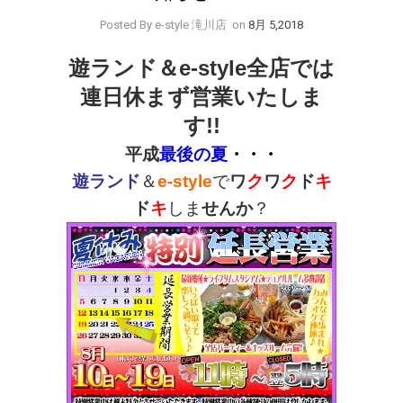
Posted By e-style 滝川店
on
8月 5,2018
遊ランド＆e-style全店では
連日休まず営業いたしま
す!!
平成
最後の夏
・・・
遊ランド
＆
e-style
で
ワ
ク
ワ
ク
ド
キ
ド
キ
しま
せんか
？