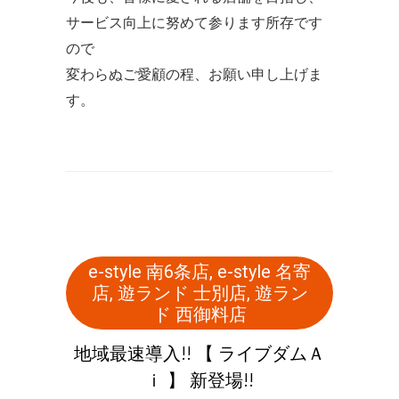
サービス向上に努めて参ります所存です
ので
変わらぬご愛顧の程、お願い申し上げま
す。
e-style 南6条店
,
e-style 名寄
店
,
遊ランド 士別店
,
遊ラン
ド 西御料店
地域最速導入!! 【 ライブダムＡ
ｉ 】 新登場!!