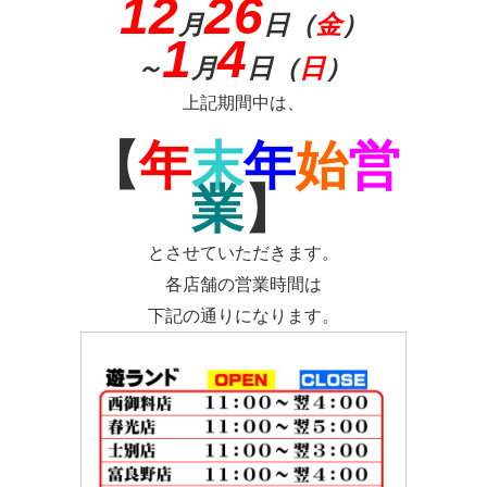
12
26
月
日（
金
）
1
4
～
月
日（
日
）
上記期間中は、
【
年
末
年
始
営
業
】
とさせていただきます。
各店舗の営業時間は
下記の通りになります。