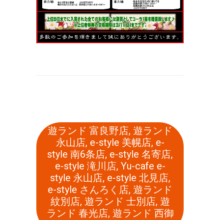
遊ランド 富良野店
,
遊ランド
永山店
,
e-style 美幌店
,
e-
style 南6条店
,
e-style 名寄店
,
e-style 滝川店
,
Yu-cafe e-
style 永山店
,
e-style 北見店
,
e-style さんろく店
,
遊ランド
紋別店
,
遊ランド 士別店
,
遊
ランド 春光店
,
遊ランド 西御