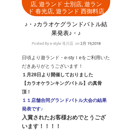
店
,
遊ランド 士別店
,
遊ラン
ド 春光店
,
遊ランド 西御料店
♪・♪カラオケグランドバトル結
果発表♪・♪
Posted By e-style 滝川店
on
2月 19,2018
日頃より遊ランド・e-styｌeをご利用いた
だきありがとうございます！
１月28日より開催しておりました
【カラオケランキングバトル】の真骨
頂！
１１店舗合同グランドバトル大会の結果
発表です♪
入賞されたお客様おめでとうござ
います！！！！