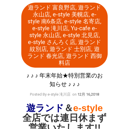
遊ランド 富良野店
,
遊ランド
永山店
,
e-style 美幌店
,
e-
style 南6条店
,
e-style 名寄店
,
e-style 滝川店
,
Yu-cafe e-
style 永山店
,
e-style 北見店
,
e-style さんろく店
,
遊ランド
紋別店
,
遊ランド 士別店
,
遊
ランド 春光店
,
遊ランド 西御
料店
♪ ♪ ♪ 年末年始★特別営業のお
知らせ ♪ ♪ ♪
Posted By e-style 滝川店
on
12月 16,2018
遊ランド
＆
e-style
全店では連日
休まず
営業いたします!!