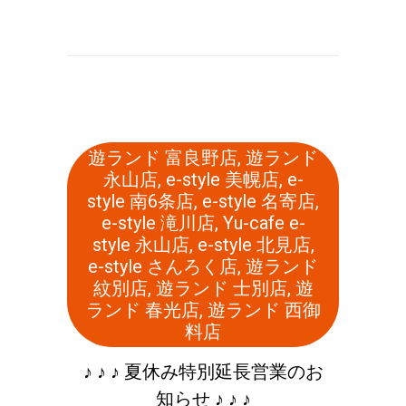
遊ランド 富良野店
,
遊ランド
永山店
,
e-style 美幌店
,
e-
style 南6条店
,
e-style 名寄店
,
e-style 滝川店
,
Yu-cafe e-
style 永山店
,
e-style 北見店
,
e-style さんろく店
,
遊ランド
紋別店
,
遊ランド 士別店
,
遊
ランド 春光店
,
遊ランド 西御
料店
♪ ♪ ♪ 夏休み特別延長営業のお
知らせ ♪ ♪ ♪