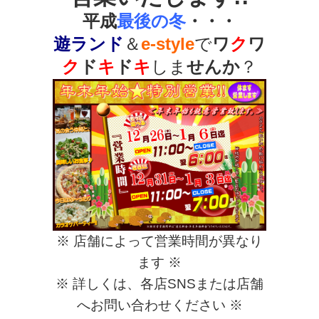
平成
最後の冬
・・・
遊ランド
＆
e-style
で
ワ
ク
ワ
ク
ド
キ
ド
キ
しま
せんか
？
※ 店舗によって営業時間が異なり
ます ※
※ 詳しくは、各店SNSまたは店舗
へお問い合わせください ※