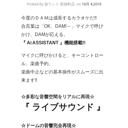
Posted By 遊ランド 西御料店
on
10月 4,2019
今度のＤＡＭは成長するカラオケだ!!
合言葉は「OK、DAM!～」マイクで呼び
かけ、DAMが応える。
『 Ai ASSISTANT 』機能搭載!!
マイクに呼びかけると、キーコントロー
ル、楽曲予約、
楽曲中止などの基本操作がスムーズに出
来ます!!
☆多彩な音響空間をリアルに再現☆
『 ライブサウンド 』
☆ドームの音響完全再現☆