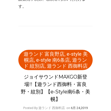
す。
遊ランド 富良野店
,
e-style 美
幌店
,
e-style 南6条店
,
遊ラン
ド 紋別店
,
遊ランド 西御料店
ジョイサウンドMAXGO新登
場!!【遊ランド西御料・富良
野・紋別】【e-Style南6条・美
幌】
Posted By 遊ランド 西御料店
on
6月 24,2019