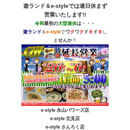
遊ランド＆e-styleでは連日休まず
営業いたします!!
令和
最初の
大型連休
は・・・
遊ランド
＆
e-style
で
ワ
ク
ワ
ク
ド
キ
ド
キ
し
ま
せんか
？
e-style 永山パワーズ店
e-style 北見店
e-style さんろく店