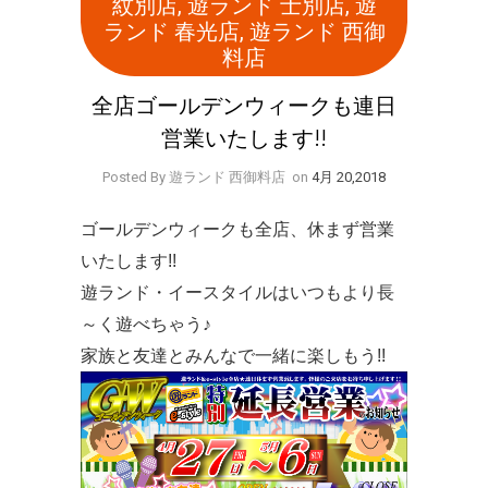
紋別店
,
遊ランド 士別店
,
遊
ランド 春光店
,
遊ランド 西御
料店
全店ゴールデンウィークも連日
営業いたします!!
Posted By 遊ランド 西御料店
on
4月 20,2018
ゴールデンウィークも全店、休まず営業
いたします!!
遊ランド・イースタイルはいつもより長
～く遊べちゃう♪
家族と友達とみんなで一緒に楽しもう!!