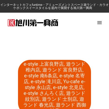
インターネットカフェfuntime・アミューズメントスペース遊ランド・カラオ
ケボックスイースタイルを道内で展開する旭川第一興商
e-style 上富良野店
,
遊ランド
稚内店
,
遊ランド 富良野店
,
e-style 南6条店
,
e-style 名寄
店
,
e-style 滝川店
,
Yu-cafe e-
style 永山店
,
e-style 北見店
,
e-style さんろく店
,
遊ランド
紋別店
,
遊ランド 士別店
,
遊
ランド 春光店
,
遊ランド 西御