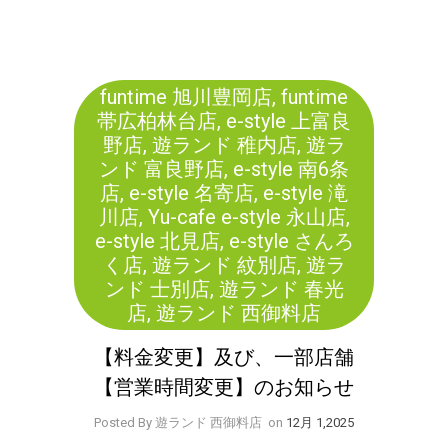
funtime 旭川豊岡店
,
funtime
帯広柏林台店
,
e-style 上富良
野店
,
遊ランド 稚内店
,
遊ラ
ンド 富良野店
,
e-style 南6条
店
,
e-style 名寄店
,
e-style 滝
川店
,
Yu-cafe e-style 永山店
,
e-style 北見店
,
e-style さんろ
く店
,
遊ランド 紋別店
,
遊ラ
ンド 士別店
,
遊ランド 春光
店
,
遊ランド 西御料店
【料金変更】及び、一部店舗
【営業時間変更】のお知らせ
Posted By 遊ランド 西御料店
on
12月 1,2025