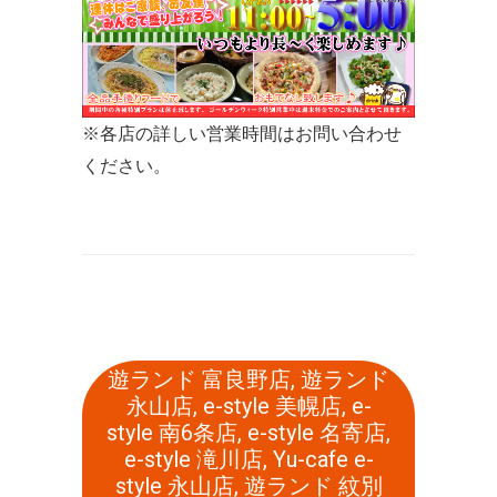
※各店の詳しい営業時間はお問い合わせ
ください。
遊ランド 富良野店
,
遊ランド
永山店
,
e-style 美幌店
,
e-
style 南6条店
,
e-style 名寄店
,
e-style 滝川店
,
Yu-cafe e-
style 永山店
,
遊ランド 紋別