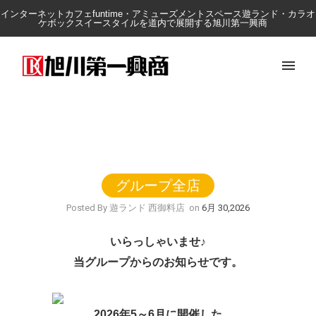
インターネットカフェfuntime・アミューズメントスペース遊ランド・カラオ
ケボックスイースタイルを道内で展開する旭川第一興商
グループ全店
Posted By 遊ランド 西御料店
on
6月 30,2026
いらっしゃいませ♪
当グループからの
お知らせです。
2026年5～6月
に開催した