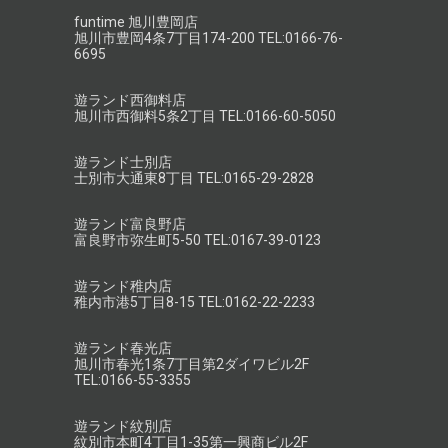
funtime 旭川豊岡店
旭川市豊岡4条7丁目174-200 TEL:0166-76-
6695
遊ランド西御料店
旭川市西御料5条2丁目 TEL:0166-60-5050
遊ランド士別店
士別市大通東8丁目 TEL:0165-29-2828
遊ランド富良野店
富良野市弥生町5-50 TEL:0167-39-0123
遊ランド稚内店
稚内市港5丁目8-15 TEL:0162-22-2233
遊ランド春光店
旭川市春光1条7丁目第2ダイワビル2F
TEL:0166-55-3355
遊ランド紋別店
紋別市本町4丁目1-35第一興商ビル2F