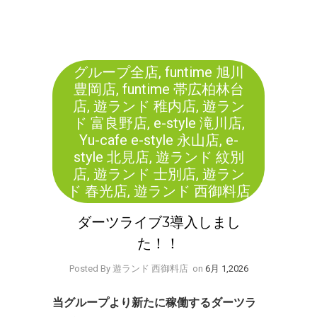
グループ全店
,
funtime 旭川
豊岡店
,
funtime 帯広柏林台
店
,
遊ランド 稚内店
,
遊ラン
ド 富良野店
,
e-style 滝川店
,
Yu-cafe e-style 永山店
,
e-
style 北見店
,
遊ランド 紋別
店
,
遊ランド 士別店
,
遊ラン
ド 春光店
,
遊ランド 西御料店
ダーツライブ3導入しまし
た！！
Posted By 遊ランド 西御料店
on
6月 1,2026
当グループより新たに稼働するダーツラ