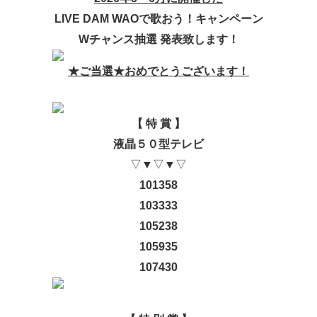
LIVE DAM
WAO
で歌おう！
キャンペーン
Wチャンス抽選
発表致します！
★ご当選★
おめでとう
ございます！
【 特 賞 】
液晶
５０
型テレビ
▽▼▽▼▽
101358
103333
105238
105935
107430