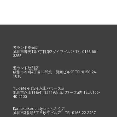
遊ランド春光店
旭川市春光1条7丁目第2ダイワビル2F TEL:0166-55-
3355
遊ランド紋別店
紋別市本町4丁目1-35第一興商ビル2F TEL:0158-24-
1010
Yu-cafe e-style 永山パワーズ店
旭川市永山11条4丁目119永山パワーズα内 TEL:0166-
40-2100
Karaoke Box e-style さんろく店
旭川市3条通6丁目珍平ビル7F TEL:0166-22-3737