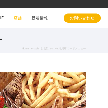
ME
店舗
新着情報
お問い合わせ
ー
Home
/
e-style 滝川店
/
e-style 滝川店
フードメニュー