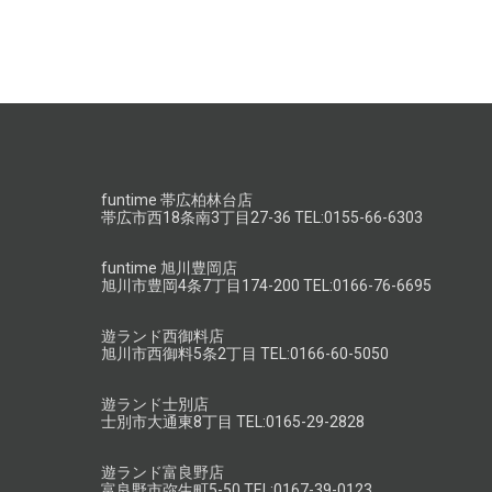
funtime 帯広柏林台店
帯広市西18条南3丁目27-36 TEL:0155-66-6303
funtime 旭川豊岡店
旭川市豊岡4条7丁目174-200 TEL:0166-76-6695
遊ランド西御料店
旭川市西御料5条2丁目 TEL:0166-60-5050
遊ランド士別店
士別市大通東8丁目 TEL:0165-29-2828
遊ランド富良野店
富良野市弥生町5-50 TEL:0167-39-0123