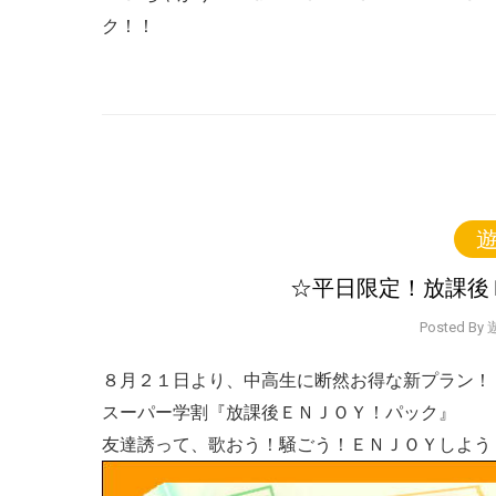
ク！！
遊
☆平日限定！放課後
Posted B
８月２１日より、中高生に断然お得な新プラン！
スーパー学割『放課後ＥＮＪＯＹ！パック』
友達誘って、歌おう！騒ごう！ＥＮＪＯＹしよう