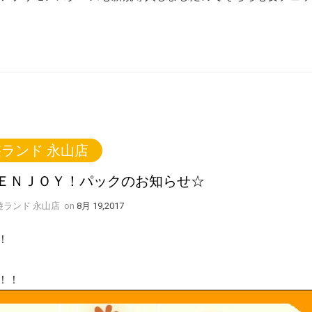
ランド 永山店
ＥＮＪＯＹ！パックのお知らせ☆
y 遊ランド 永山店
on
8月 19,2017
！
！！