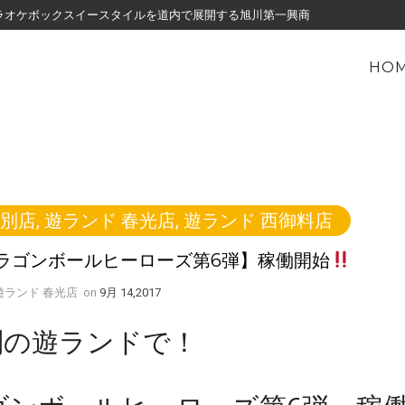
・カラオケボックスイースタイルを道内で展開する旭川第一興商
HO
紋別店
,
遊ランド 春光店
,
遊ランド 西御料店
ラゴンボールヒーローズ第6弾】稼働開始
y 遊ランド 春光店
on
9月 14,2017
別の遊ランドで！