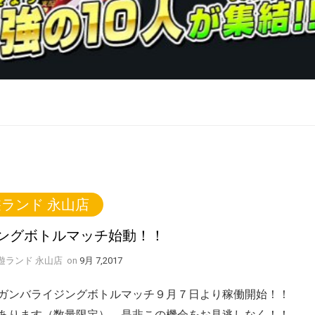
ランド 永山店
ングボトルマッチ始動！！
By 遊ランド 永山店
on
9月 7,2017
ガンバライジングボトルマッチ９月７日より稼働開始！！
あります（数量限定）、是非この機会をお見逃しなく！！