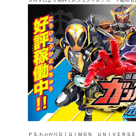
ＰＳ.ちゃかりＤＩＧＩＭＯＮ ＵＮＩＶＥＲＳ