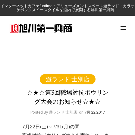
インターネットカフェfuntime・アミューズメントスペース遊ランド・カラオ
ケボックスイースタイルを道内で展開する旭川第一興商
遊ランド 士別店
☆★☆第3回職場対抗ボウリン
グ大会のお知らせ☆★☆
Posted By 遊ランド 士別店
on
7月 22,2017
7月22日(土)～7/31(月)の間