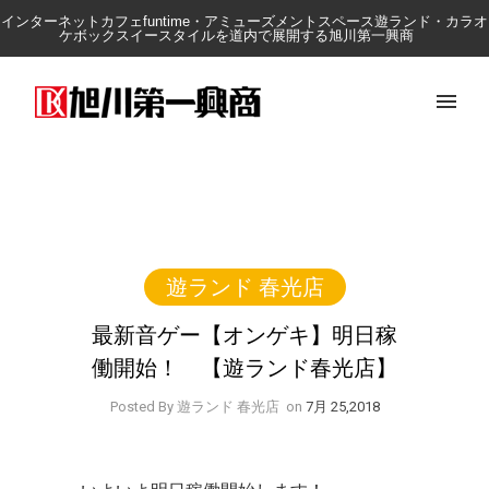
インターネットカフェfuntime・アミューズメントスペース遊ランド・カラオ
ケボックスイースタイルを道内で展開する旭川第一興商
遊ランド 春光店
最新音ゲー【オンゲキ】明日稼
働開始！ 【遊ランド春光店】
Posted By 遊ランド 春光店
on
7月 25,2018