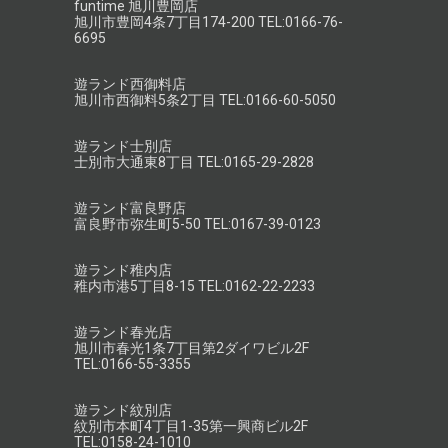
funtime 旭川豊岡店
旭川市豊岡4条7丁目174-200 TEL:0166-76-
6695
遊ランド西御料店
旭川市西御料5条2丁目 TEL:0166-60-5050
遊ランド士別店
士別市大通東8丁目 TEL:0165-29-2828
遊ランド富良野店
富良野市弥生町5-50 TEL:0167-39-0123
遊ランド稚内店
稚内市港5丁目8-15 TEL:0162-22-2233
遊ランド春光店
旭川市春光1条7丁目第2ダイワビル2F
TEL:0166-55-3355
遊ランド紋別店
紋別市本町4丁目1-35第一興商ビル2F
TEL:0158-24-1010