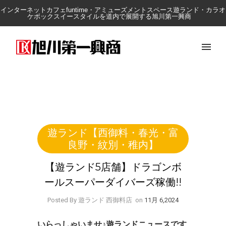
インターネットカフェfuntime・アミューズメントスペース遊ランド・カラオ
ケボックスイースタイルを道内で展開する旭川第一興商
遊ランド【西御料・春光・富
良野・紋別・稚内】
【遊ランド5店舗】ドラゴンボ
ールスーパーダイバーズ稼働!!
Posted By 遊ランド 西御料店
on
11月 6,2024
いらっしゃいませ♪
遊ランドニュースです