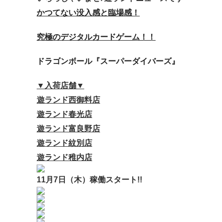
かつてない
没入感と臨場感！
究極のデジタル
カードゲーム！！
ドラゴンボール
『スーパーダイバーズ』
▼入荷店舗▼
遊ランド西御料店
遊ランド春光店
遊ランド富良野店
遊ランド紋別店
遊ランド稚内店
11月7日（木）
稼働スタート!!