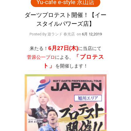
Yu-cafe e-style 永山店
ダーツプロテスト開催！【イー
スタイルパワーズ店】
Posted By 遊ランド 春光店
on
6月 12,2019
6月27日(木)
来たる！
に当店にて
「プロテス
菅原公一プロ
による、
ト」
を開催します！