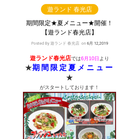
遊ランド 春光店
期間限定★夏メニュー★開催！
【遊ランド春光店】
Posted By 遊ランド 春光店
on
6月 12,2019
遊ランド春光店
では
6月10日
より
★
期間限定夏メニュー
★
がスタートしております！