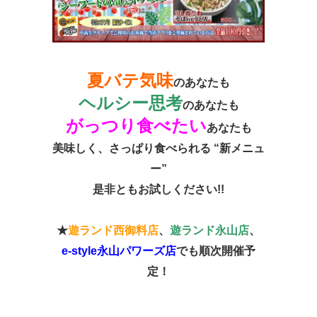
夏バテ気味
のあなたも
ヘルシー思考
のあなたも
がっつり食べたい
あなたも
美味しく、さっぱり食べられる “新メニュ
ー”
是非ともお試しください!!
★
遊ランド西御料店
、
遊ランド永山店
、
e-style永山パワーズ店
でも順次開催予
定！