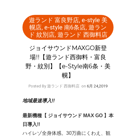
遊ランド 富良野店
,
e-style 美
幌店
,
e-style 南6条店
,
遊ラン
ド 紋別店
,
遊ランド 西御料店
ジョイサウンドMAXGO新登
場!!【遊ランド西御料・富良
野・紋別】【e-Style南6条・美
幌】
Posted By 遊ランド 西御料店
on
6月 24,2019
地域最速導入!!
最新機種【 ジョイサウンド MAX GO 】本
日導入!!
ハイレゾ全身体感。30万曲にくわえ、観