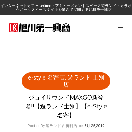
インターネットカフェfuntime・アミューズメントスペース遊ランド・カラオ
ケボックスイースタイルを道内で展開する旭川第一興商
e-style 名寄店
,
遊ランド 士別
店
ジョイサウンドMAXGO新登
場!!【遊ランド士別】【e-Style
名寄】
Posted By 遊ランド 西御料店
on
6月 25,2019