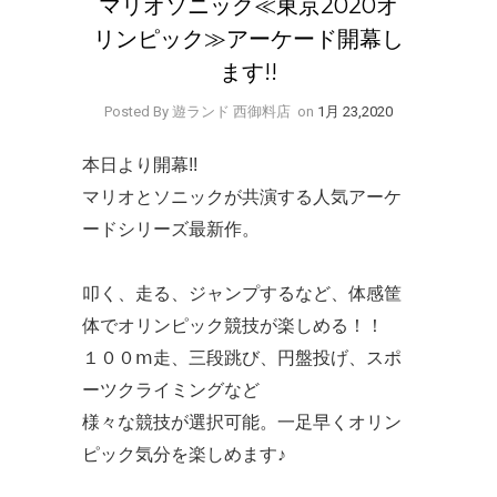
マリオソニック≪東京2020オ
リンピック≫アーケード開幕し
ます!!
Posted By 遊ランド 西御料店
on
1月 23,2020
本日より開幕!!
マリオとソニックが共演する人気アーケ
ードシリーズ最新作。
叩く、走る、ジャンプするなど、体感筐
体でオリンピック競技が楽しめる！！
１００ⅿ走、三段跳び、円盤投げ、スポ
ーツクライミングなど
様々な競技が選択可能。一足早くオリン
ピック気分を楽しめます♪