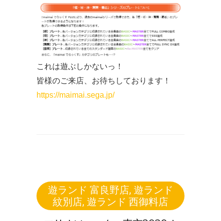
これは遊ぶしかないっ！
皆様のご来店、お待ちしております！
https://maimai.sega.jp/
遊ランド 富良野店
,
遊ランド
紋別店
,
遊ランド 西御料店