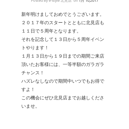
Posted By e-style 北見店
on
1月 10,2017
新年明けましておめでとうございます。
２０１７年のスタートとともに北見店も
１１日で５周年となります。
それを記念して１３日から５周年イベン
トやります！
１月１３日から１９日までの期間ご来店
頂いたお客様には、一等半額のガラガラ
チャンス！
ハズレなしなので期間中いつでもお得で
すよ！
この機会にぜひ北見店までお越しくださ
いませ。