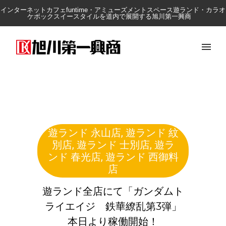
インターネットカフェfuntime・アミューズメントスペース遊ランド・カラオ
ケボックスイースタイルを道内で展開する旭川第一興商
遊ランド 永山店
,
遊ランド 紋
別店
,
遊ランド 士別店
,
遊ラ
ンド 春光店
,
遊ランド 西御料
店
遊ランド全店にて「ガンダムト
ライエイジ 鉄華繚乱第3弾」
本日より稼働開始！