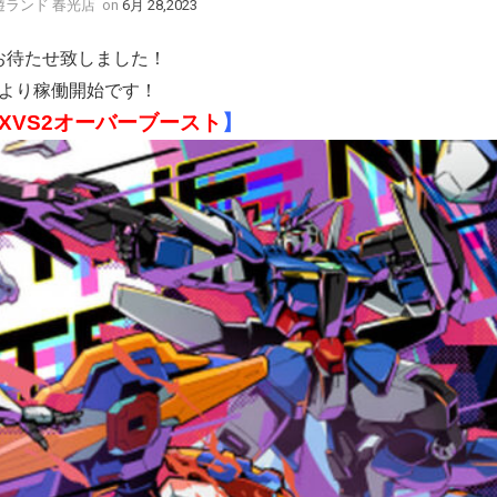
y 遊ランド 春光店
on
6月 28,2023
お待たせ致しました！
より稼働開始です！
XVS2オーバーブースト
】