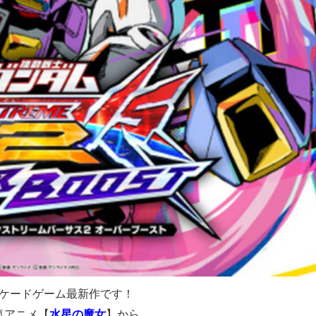
ケードゲーム最新作です！
気アニメ【
水星の魔女
】から