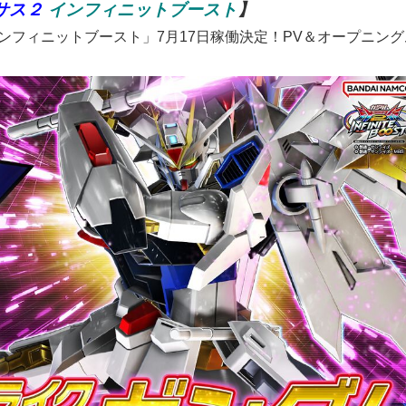
サス２
インフィニットブースト
】