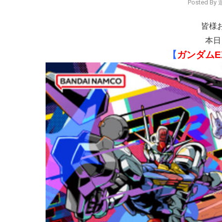
Posted B
皆様
本日
【
ガンダムE