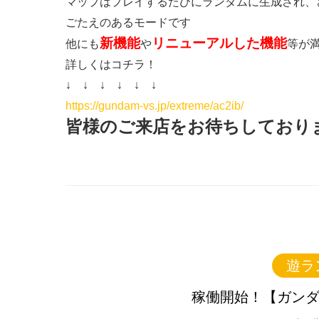
マップはプレイするたびにランダムに生成され、
ごたえのあるモードです
新機能
リニューアルした機能
他にも
や
等が
詳しくはコチラ！
↓ ↓ ↓ ↓ ↓ ↓
https://gundam-vs.jp/extreme/ac2ib/
皆様のご来店をお待ちしており
遊ラ
稼働開始！【ガンダ