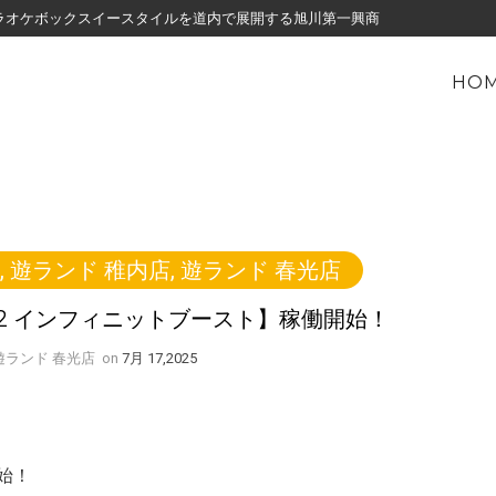
・カラオケボックスイースタイルを道内で展開する旭川第一興商
HO
,
遊ランド 稚内店
,
遊ランド 春光店
S2 インフィニットブースト】稼働開始！
y 遊ランド 春光店
on
7月 17,2025
始！