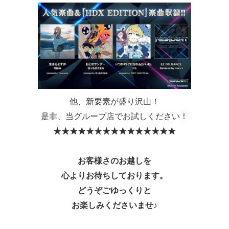
他、新要素が盛り沢山！
是非、当グループ店でお試しください！
★
★
★
★
★
★
★
★
★
★
★
★
★
★
★
お客様さのお越しを
心よりお待ちしております。
どうぞ
ごゆっくりと
お楽しみくださいませ♪