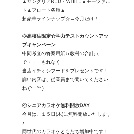
▲サングリアRED・WHITE▲モーツァル
ト▲フロート各種▲
超豪華ラインナップ☆→今月だけ！
③
高校生限定☆学力テストカウントアッ
プキャンペーン
中間考査の答案用紙５教科の合計点
で・・・もれなく
当店イチオシフードをプレゼントです！
詳い内容は、従業員まで聞いてください
ね (^ー^* )
④
シニアカラオケ無料開放DAY
今月は、１５日(木)に無料開放いたします
♪
同世代のカラオケともだち増加中です！