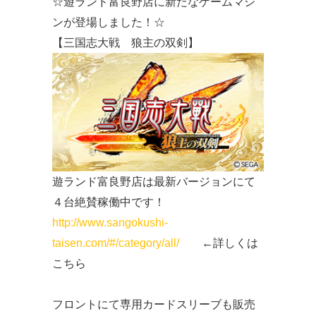
☆遊ランド富良野店に新たなゲームマシ
ンが登場しました！☆
【三国志大戦 狼主の双剣】
遊ランド富良野店は最新バージョンにて
４台絶賛稼働中です！
http://www.sangokushi-
taisen.com/#/category/all/
←詳しくは
こちら
フロントにて専用カードスリーブも販売