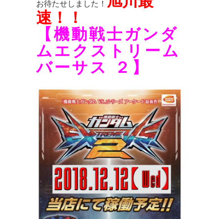
旭川最
お待たせしました！
速！！
【機動戦士ガンダ
ムエクストリーム
バーサス ２】