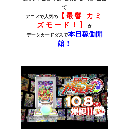
て
【最響 カミ
アニメで人気の
ズモード！】
が
本日稼働開
データカードダスで
始！