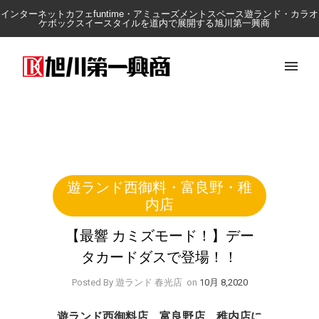
インターネットカフェfuntime・アミューズメントスペース遊ランド・カラオ
ケボックスイースタイルを道内で展開する旭川第一興商
遊ランド西御料・富良野・稚
内店
【最響 カミズモード！】デー
タカードダスで登場！！
Posted By 遊ランド 春光店
on
10月 8,2020
遊ランド西御料店、富良野店、稚内店に