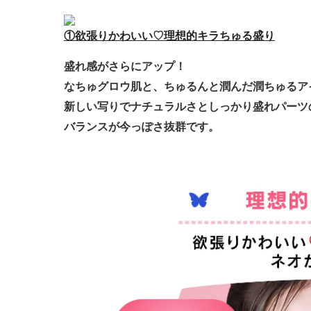
①欲張りかわいい♡
理想的キラちゅる盛り
盛れ感がさらにアップ！
なちゅグロウ肌と、
ちゅるんと潤んだ
潤ちゅるア
新しい写りで
ナチュラルさと
しっかり盛れパーツ
バランスが
今っぽさ抜群です。