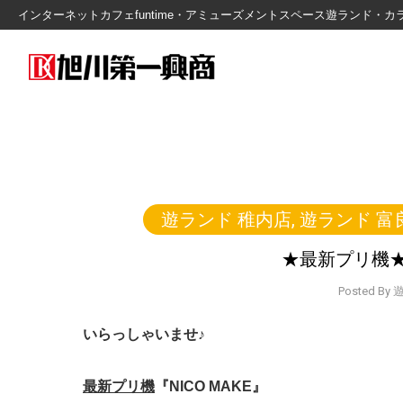
インターネットカフェfuntime・アミューズメントスペース遊ランド
遊ランド 稚内店
,
遊ランド 富
★最新プリ機★
Posted B
いらっしゃいませ♪
最新プリ機
『NICO MAKE』