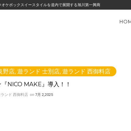
・カラオケボックスイースタイルを道内で展開する旭川第一興商
HO
良野店
,
遊ランド 士別店
,
遊ランド 西御料店
『NICO MAKE』導入！！
y 遊ランド 西御料店
on
7月 2,2025