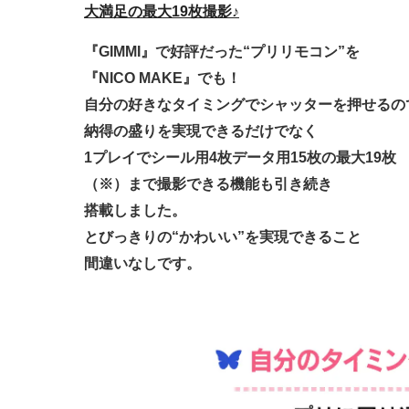
大満足の最大
19枚撮影♪
『GIMMI』で
好評だった
“プリリモコン”を
『NICO MAKE』でも！
自分の好きなタイミングで
シャッターを押せるの
納得の盛りを
実現できるだけでなく
1プレイでシール用4枚
データ用15枚の最大19枚
（※）まで撮影できる
機能も引き続き
搭載しました。
とびっきりの
“かわいい”を
実現できること
間違いなしです。