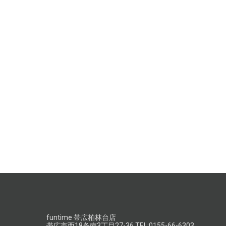
funtime 帯広柏林台店
帯広市西18条南3丁目27-36 TEL:0155-66-6303