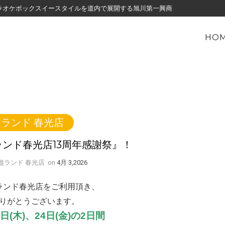
・カラオケボックスイースタイルを道内で展開する旭川第一興商
HO
ランド 春光店
ンド春光店13周年感謝祭』！
By 遊ランド 春光店
on
4月 3,2026
ランド春光店をご利用頂き、
りがとうございます。
3日(木)、24日(金)の2日間