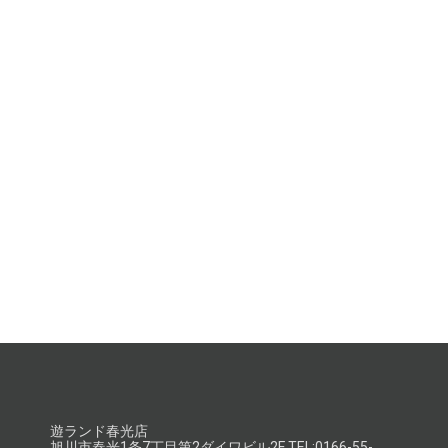
遊ランド春光店
旭川市春光1条7丁目第2ダイワビル2F TEL:0166-55-